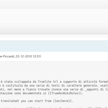
e Piccardi, 23-12-2010 12:31)
e è costituita da una serie di testi di carattere generale, usati
ati, nel menù a fianco trovate invece una serie di _appunti di la
tazione sono documentate in [[TruedocWikiRules]]. 
