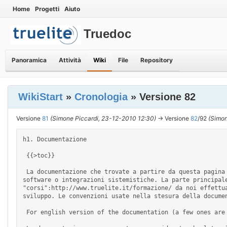
Home
Progetti
Aiuto
Truedoc
Panoramica
Attività
Wiki
File
Repository
WikiStart
»
Cronologia
» Versione 82
Versione
81
(Simone Piccardi, 23-12-2010 12:30)
→ Versione
82
/92
(Simon
h1. Documentazione 

 {{>toc}} 

 La documentazione che trovate a partire da questa pagina è stata sviluppata da Truelite Srl a supporto di attività formative, o nello sviluppo e dispiegamento di soluzioni 
software o integrazioni sistemistiche. La parte principal
"corsi":http://www.truelite.it/formazione/ da noi effettu
sviluppo. Le convenzioni usate nella stesura della documen
 For english version of the documentation (a few ones are translated) you can start from [[en|here]]. 
