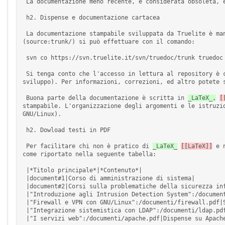
 La documentazione meno recente, e considerata obsoleta, è stata rimossa dall'indice principale ed inserita nella [[ObsoleteDocs|apposita pagina]]. 

 h2. Dispense e documentazione cartacea 

 La documentazione stampabile sviluppata da Truelite è mantenuta in un repository Subversion dedicato, chiamato *truedoc*. L'accesso iniziale al contenuto dello stesso 
(source:trunk/) si può effettuare con il comando: 

 svn co https://svn.truelite.it/svn/truedoc/trunk truedoc 

 Si tenga conto che l'accesso in lettura al repository è consentito in forma anomina, per poter scrivere eventuali modifiche occorre autenticarsi (cosa possibile solo al team di 
sviluppo). Per informazioni, correzioni, ed altro potete s
 Buona parte della documentazione è scritta in 
_LaTeX_,
[
stampabile. L'organizzazione degli argomenti e le istruzi
GNU/Linux). 

 h2. Dowload testi in PDF 

 Per facilitare chi non è pratico di 
_LaTeX_
[[LaTeX]]
 e 
come riportato nella seguente tabella: 

 |*Titolo principale*|*Contenuto*| 

 |document#1|Corso di amministrazione di sistema| 

 |document#2|Corsi sulla problematiche della sicurezza informatica| 

 |"Introduzione agli Intrusion Detection System":/documenti/ids.pdf|Sezione del corso di sicurezza sugli IDS| 

 |"Firewall e VPN con GNU/Linux":/documenti/firewall.pdf|Sezione del corso di sicurezza su firewall e VPN| 

 |"Integrazione sistemistica con LDAP":/documenti/ldap.pdf|Dispense su LDAP | 

 |"I servizi web":/documenti/apache.pdf|Dispense su Apache | 
