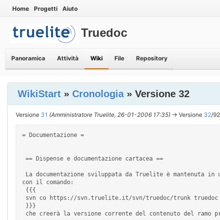
Home
Progetti
Aiuto
Truedoc
Panoramica
Attività
Wiki
File
Repository
WikiStart
»
Cronologia
» Versione 32
Versione
31
(Amministratore Truelite, 26-01-2006 17:35)
→ Versione
32
/9
= Documentazione = 

 == Dispense e documentazione cartacea == 

 La documentazione sviluppata da Truelite è mantenuta in un repository SVN dedicato, '''truedoc'''. L'accesso iniziale al [source:trunk/ contenuto dello stesso] si può effettuare 
con il comando: 

 {{{ 

 svn co https://svn.truelite.it/svn/truedoc/trunk truedoc 

 }}} 

 che creerà la versione corrente del contenuto del ramo principale del repositorio nella directory {{{truedoc}}}. 
