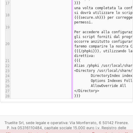
}}}
17
una volta completata la confi
si dovrà utilizzare lo script
18
{{{secure.sh}}} per corregger
permessi.
19
Per accedere alla configurazi
gli script forniti dal progra
occorre anzitutto configurare
20
faremo comparire la nostra CA
{{{/phpki}}}, utilizzando la 
direttiva:
{{{
21
Alias /phpki /usr/local/shar
22
<Directory /usr/local/share/
23
        DirectoryIndex inde
24
        Options Indexes F
25
        AllowOverride All
26
</Directory>
27
}}}
28
Truelite Srl, sede legale e operativa: Via Monferrato, 6 50142 Firenze.
P. Iva 05316110484, capitale sociale 15.000 euro i.v. Registro delle
imprese di Firenze n. 05316110484, R.E.A. Firenze n. 537498