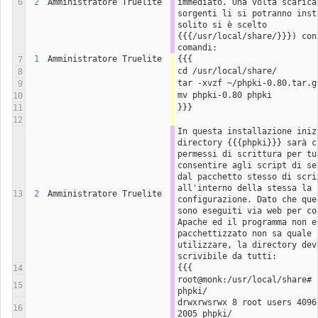
6
2
Amministratore Truelite
immediato. Una volta scaricat
sorgenti li si potranno insta
solito si è scelto 
{{{/usr/local/share/}}}) con 
comandi:
1
Amministratore Truelite
{{{
7
cd /usr/local/share/
8
tar -xvzf ~/phpki-0.80.tar.g
9
mv phpki-0.80 phpki
10
}}}
11
12
In questa installazione inizi
directory {{{phpki}}} sarà cr
permessi di scrittura per tut
consentire agli script di set
dal pacchetto stesso di scriv
all'interno della stessa la l
13
2
Amministratore Truelite
configurazione. Dato che ques
sono eseguiti via web per con
Apache ed il programma non es
pacchettizzato non sa quale u
utilizzare, la directory deve
scrivibile da tutti:
{{{
14
root@monk:/usr/local/share# l
15
phpki/
drwxrwsrwx 8 root users 4096 
16
2005 phpki/