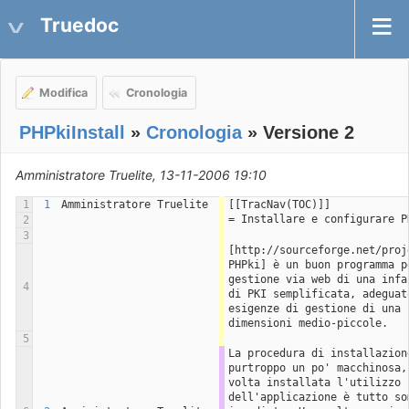
Truedoc
Modifica
Cronologia
PHPkiInstall
»
Cronologia
» Versione 2
Amministratore Truelite, 13-11-2006 19:10
1
1
Amministratore Truelite
[[TracNav(TOC)]]
= Installare e configurare P
2
3
[http://sourceforge.net/proje
PHPki] è un buon programma pe
gestione via web di una infas
4
di PKI semplificata, adeguato
esigenze di gestione di una r
dimensioni medio-piccole.
5
La procedura di installazione
purtroppo un po' macchinosa, 
volta installata l'utilizzo 
dell'applicazione è tutto som