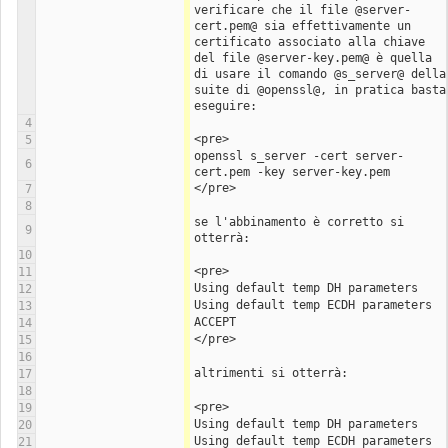
verificare che il file @server-
cert.pem@ sia effettivamente un 
certificato associato alla chiave 
del file @server-key.pem@ è quella 
di usare il comando @s_server@ della 
suite di @openssl@, in pratica basta 
eseguire:
4
<pre>
5
openssl s_server -cert server-
6
cert.pem -key server-key.pem 
</pre>
7
8
se l'abbinamento è corretto si 
9
otterrà:
10
<pre>
11
Using default temp DH parameters
12
Using default temp ECDH parameters
13
ACCEPT
14
</pre>
15
16
altrimenti si otterrà:
17
18
<pre>
19
Using default temp DH parameters
20
Using default temp ECDH parameters
21