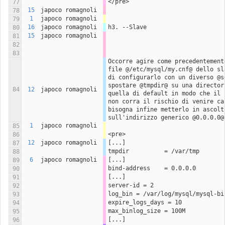
</pre>
77
15
japoco romagnoli
78
1
japoco romagnoli
79
16
japoco romagnoli
h3. --Slave
80
15
japoco romagnoli
81
82
83
Occorre agire come precedentemente
file @/etc/mysql/my.cnf@ dello sla
di configurarlo con un diverso @se
spostare @tmpdir@ su una directory
84
12
japoco romagnoli
quella di default in modo che il c
non corra il rischio di venire can
bisogna infine metterlo in ascolto
sull'indirizzo generico @0.0.0.0@
1
japoco romagnoli
85
<pre>
86
12
japoco romagnoli
[...]
87
tmpdir          = /var/tmp
88
6
japoco romagnoli
[...]
89
bind-address	= 0.0.0.0
90
[...]
91
server-id = 2
92
log_bin = /var/log/mysql/mysql-bi
93
expire_logs_days = 10
94
max_binlog_size = 100M
95
[...]
96