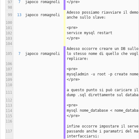
7
japoco romagnoli
</pre>
97
98
Adesso possiamo riavviare il demon
99
13
japoco romagnoli
anche sullo slave:
100
<pre>
101
service mysql restart
102
</pre>
103
104
Adesso occorre creare un DB sullo 
105
7
japoco romagnoli
lo stesso nome di quello che vogli
replicare: 
106
<pre>
107
mysqladmin -u root -p create nome
108
</pre>
109
110
a questo punto si può caricare il 
111
dump .sql direttamente sul databa
112
<pre>
113
mysql nome_database < nome_databa
114
</pre>
115
116
infine occorre impostare il server
117
passando anche i paramatri del mas
interfacciarsi: