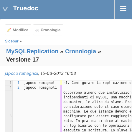
Truedoc
Modifica
Cronologia
Sidebar
»
MySQLReplication
»
Cronologia
»
Versione 17
japoco romagnoli
, 15-03-2013 16:03
1
1
japoco romagnoli
h1. Configurare la replicazione d
2
japoco romagnoli
2
Occorrono almeno due installazioni
indipendenti di MySQL, una macchin
da master, le altre da slave. Pren
considerazione solo il caso elemen
macchine. Le due istanze devono es
3
configurate per essere raggiungibi
rete. In pratica si dice al master
un log binario con le operazioni c
eseguite in scrittura. Lo slave le