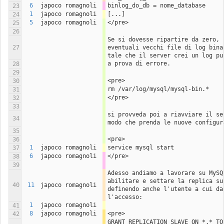
6
japoco romagnoli
binlog_do_db = nome_database
23
1
japoco romagnoli
[...]
24
5
japoco romagnoli
</pre>
25
26
Se si dovesse ripartire da zero, c
27
eventuali vecchi file di log binar
tale che il server crei un log pu
a prova di errore.
28
29
<pre>
30
rm /var/log/mysql/mysql-bin.*
31
</pre>
32
33
si provveda poi a riavviare il ser
34
modo che prenda le nuove configur
35
<pre>
36
1
japoco romagnoli
service mysql start
37
6
japoco romagnoli
</pre>
38
39
Adesso andiamo a lavorare su MySQL
abilitare e settare la replica su 
40
11
japoco romagnoli
definendo anche l'utente a cui dar
l'accesso:
1
japoco romagnoli
41
8
japoco romagnoli
<pre>
42
GRANT REPLICATION SLAVE ON *.* TO 