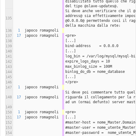
disabilitato tutto quello che rigu
del tipo @slave-updates@.
Si deve anche verificare che il @
address@ sia effettivamente impost
135
@0.0.0.0@ permettendo così il ragg
della macchina dalla rete:
1
japoco romagnoli
136
17
japoco romagnoli
<pre>
137
[...]
138
bind-address	= 0.0.0.0
139
[...]
140
log_bin = /var/log/mysql/mysql-bi
141
expire_logs_days = 10
142
max_binlog_size = 100M
143
binlog_do_db = nome_database
144
[...]
145
</pre>
146
1
japoco romagnoli
147
Si deve poi commentare tutto quell
148
17
japoco romagnoli
riguarda il collegamento per la re
ad un (ormai defunto) server mast
149
1
japoco romagnoli
<pre>
150
17
japoco romagnoli
[...]
151
#master-host = nome_Master.Domain
152
#master-user = nome_utente_Master
153
#master-password =  nome_utente_M
154