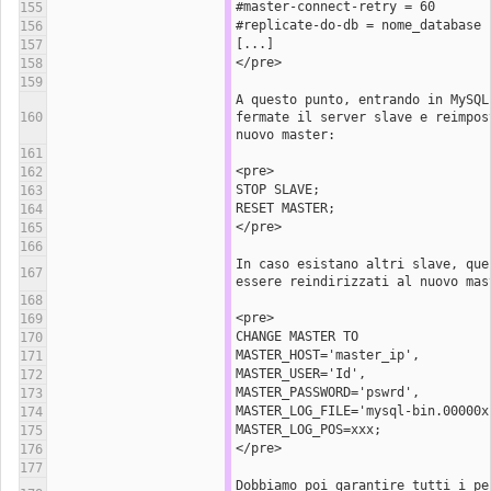
#master-connect-retry = 60 
155
#replicate-do-db = nome_database 
156
[...]
157
</pre>
158
159
A questo punto, entrando in MySQL,
160
fermate il server slave e reimpost
nuovo master:
161
<pre>
162
STOP SLAVE;
163
RESET MASTER;
164
</pre>
165
166
In caso esistano altri slave, ques
167
essere reindirizzati al nuovo mas
168
<pre>
169
CHANGE MASTER TO
170
MASTER_HOST='master_ip',
171
MASTER_USER='Id',
172
MASTER_PASSWORD='pswrd',
173
MASTER_LOG_FILE='mysql-bin.00000x
174
MASTER_LOG_POS=xxx;
175
</pre>
176
177
Dobbiamo poi garantire tutti i per