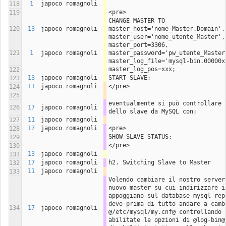
1
japoco romagnoli
118
<pre>
119
CHANGE MASTER TO 
120
13
japoco romagnoli
master_host='nome_Master.Domain', 
master_user='nome_utente_Master',
master_port=3306, 
121
1
japoco romagnoli
master_password='pw_utente_Master'
master_log_file='mysql-bin.00000x
master_log_pos=xxx;
122
13
japoco romagnoli
START SLAVE;
123
11
japoco romagnoli
</pre>
124
125
eventualmente si può controllare l
126
17
japoco romagnoli
dello slave da MySQL con:
11
japoco romagnoli
127
17
japoco romagnoli
<pre>
128
SHOW SLAVE STATUS;
129
</pre>
130
13
japoco romagnoli
131
17
japoco romagnoli
h2. Switching Slave to Master
132
11
japoco romagnoli
133
Volendo cambiare il nostro server 
nuovo master su cui indirizzare i 
appoggiano sul database mysql repl
deve prima di tutto andare a cambi
134
17
japoco romagnoli
@/etc/mysql/my.cnf@ controllando c
abilitate le opzioni di @log-bin@ 