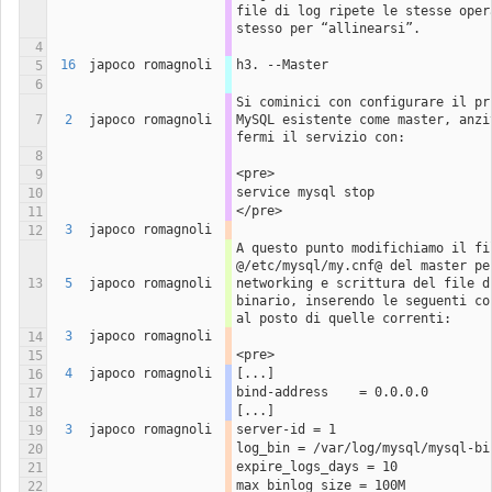
file di log ripete le stesse opera
stesso per “allinearsi”.
4
16
japoco romagnoli
h3. --Master
5
6
Si cominici con configurare il pri
7
2
japoco romagnoli
MySQL esistente come master, anzit
fermi il servizio con:
8
<pre>
9
service mysql stop
10
</pre>
11
3
japoco romagnoli
12
A questo punto modifichiamo il file
@/etc/mysql/my.cnf@ del master per
13
5
japoco romagnoli
networking e scrittura del file di
binario, inserendo le seguenti con
al posto di quelle correnti:
3
japoco romagnoli
14
<pre>
15
4
japoco romagnoli
[...]
16
bind-address	= 0.0.0.0
17
[...]
18
3
japoco romagnoli
server-id = 1
19
log_bin = /var/log/mysql/mysql-bi
20
expire_logs_days = 10
21
max_binlog_size = 100M
22