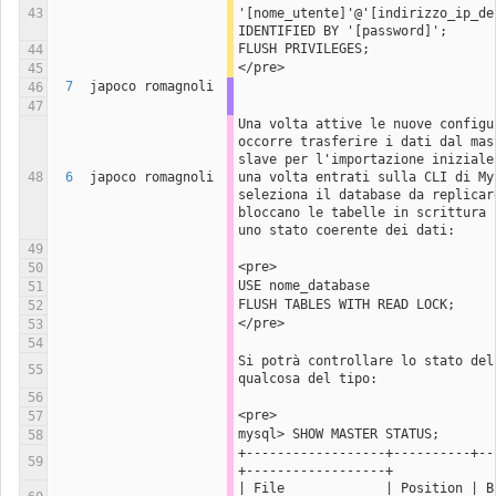
43
'[nome_utente]'@'[indirizzo_ip_del
IDENTIFIED BY '[password]';
FLUSH PRIVILEGES;
44
</pre>
45
7
japoco romagnoli
46
47
Una volta attive le nuove configur
occorre trasferire i dati dal mast
slave per l'importazione iniziale,
48
6
japoco romagnoli
una volta entrati sulla CLI di MyS
seleziona il database da replicare
bloccano le tabelle in scrittura p
uno stato coerente dei dati:
49
<pre>
50
USE nome_database
51
FLUSH TABLES WITH READ LOCK;
52
</pre>
53
54
Si potrà controllare lo stato del 
55
qualcosa del tipo:
56
<pre>
57
mysql> SHOW MASTER STATUS;
58
+------------------+----------+--
59
+------------------+
| File             | Position | Bi