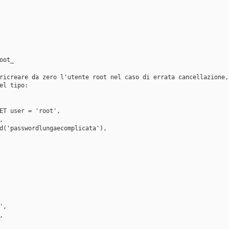
oot_
ricreare da zero l'utente root nel caso di errata cancellazione,
el tipo:
ET user = 'root',
',
sword('passwordlungaecomplicata'),
y',
',