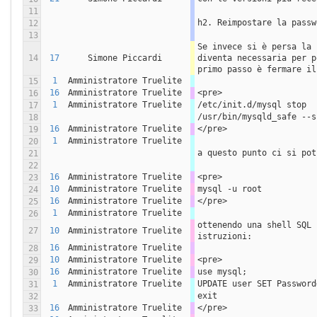
11
h2. Reimpostare la passw
12
13
Se invece si è persa la 
14
17
Simone Piccardi
diventa necessaria per p
primo passo è fermare il
1
Amministratore Truelite
15
16
Amministratore Truelite
<pre>
16
1
Amministratore Truelite
/etc/init.d/mysql stop
17
/usr/bin/mysqld_safe --s
18
16
Amministratore Truelite
</pre>
19
1
Amministratore Truelite
20
a questo punto ci si pot
21
22
16
Amministratore Truelite
<pre>
23
10
Amministratore Truelite
mysql -u root
24
16
Amministratore Truelite
</pre>
25
1
Amministratore Truelite
26
ottenendo una shell SQL 
27
10
Amministratore Truelite
istruzioni:
16
Amministratore Truelite
28
10
Amministratore Truelite
<pre>
29
16
Amministratore Truelite
use mysql;
30
1
Amministratore Truelite
UPDATE user SET Password
31
exit
32
16
Amministratore Truelite
</pre>
33