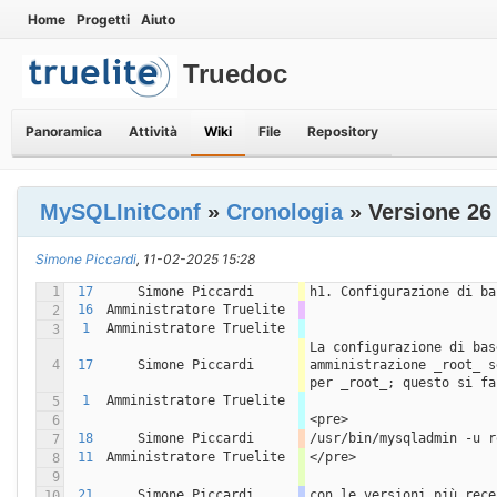
Home
Progetti
Aiuto
Truedoc
Panoramica
Attività
Wiki
File
Repository
MySQLInitConf
»
Cronologia
» Versione 26
Simone Piccardi
, 11-02-2025 15:28
1
17
Simone Piccardi
h1. Configurazione di ba
16
Amministratore Truelite
2
1
Amministratore Truelite
3
La configurazione di bas
4
17
Simone Piccardi
amministrazione _root_ s
per _root_; questo si fa
1
Amministratore Truelite
5
<pre>
6
18
Simone Piccardi
/usr/bin/mysqladmin -u r
7
11
Amministratore Truelite
</pre>
8
9
21
Simone Piccardi
con le versioni più rece
10