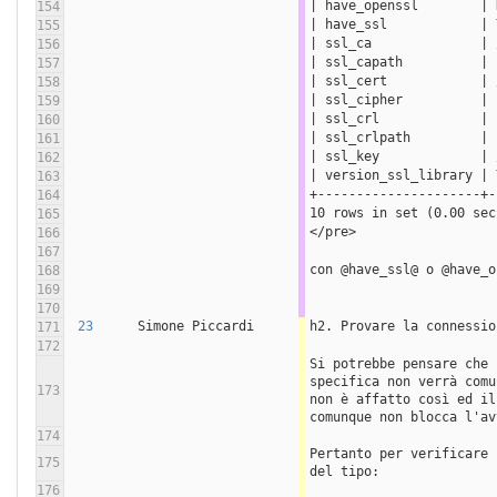
| have_openssl        | 
154
| have_ssl            | 
155
| ssl_ca              | 
156
| ssl_capath          | 
157
| ssl_cert            | 
158
| ssl_cipher          | 
159
| ssl_crl             | 
160
| ssl_crlpath         | 
161
| ssl_key             | 
162
| version_ssl_library | 
163
+---------------------+-
164
10 rows in set (0.00 sec
165
</pre> 
166
167
con @have_ssl@ o @have_o
168
169
170
23
Simone Piccardi
h2. Provare la connessio
171
172
Si potrebbe pensare che 
specifica non verrà comu
173
non è affatto così ed il
comunque non blocca l'av
174
Pertanto per verificare 
175
del tipo:
176