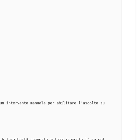
un intervento manuale per abilitare l'ascolto su 
-h localhost@ comporta automaticamente l'uso del 