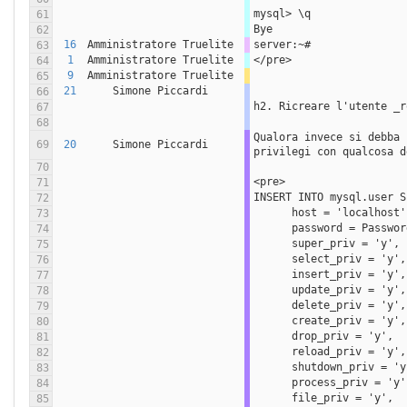
mysql> \q
61
Bye
62
16
Amministratore Truelite
server:~#
63
1
Amministratore Truelite
</pre>
64
9
Amministratore Truelite
65
21
Simone Piccardi
66
h2. Ricreare l'utente _r
67
68
Qualora invece si debba 
69
20
Simone Piccardi
privilegi con qualcosa d
70
<pre>
71
INSERT INTO mysql.user S
72
      host = 'localhost
73
      password = Pas
74
      super_priv = 'y',
75
      select_priv = 'y',
76
      insert_priv = 'y',
77
      update_priv = 'y',
78
      delete_priv = 'y',
79
      create_priv = 'y',
80
      drop_priv = 'y',
81
      reload_priv = 'y',
82
      shutdown_priv = '
83
      process_priv = 'y
84
      file_priv = 'y',
85