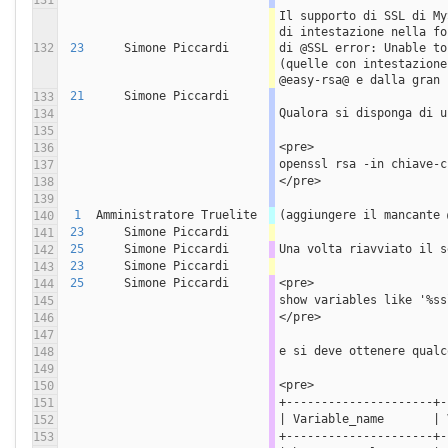
Il supporto di SSL di My
di intestazione nella fo
132
23
Simone Piccardi
di @SSL error: Unable to
(quelle con intestazione
@easy-rsa@ e dalla gran 
21
Simone Piccardi
133
Qualora si disponga di u
134
135
<pre>
136
openssl rsa -in chiave-c
137
</pre>
138
139
1
Amministratore Truelite
(aggiungere il mancante 
140
23
Simone Piccardi
141
25
Simone Piccardi
Una volta riavviato il s
142
23
Simone Piccardi
143
25
Simone Piccardi
<pre>
144
show variables like '%ss
145
</pre>
146
147
e si deve ottenere qualc
148
149
<pre>
150
+---------------------+-
151
| Variable_name       | 
152
+---------------------+-
153