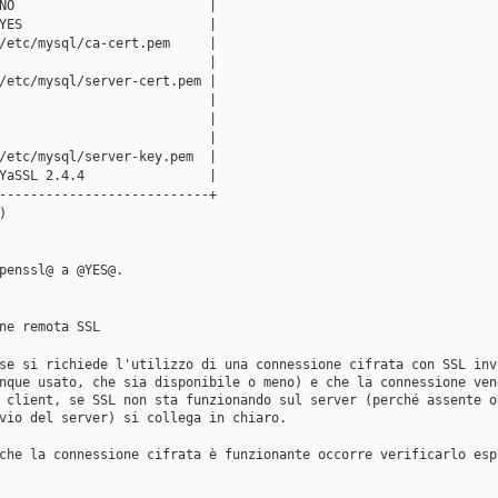
NO                         |
YES                        |
/etc/mysql/ca-cert.pem     |
                           |
/etc/mysql/server-cert.pem |
                           |
                           |
                           |
/etc/mysql/server-key.pem  |
YaSSL 2.4.4                |
---------------------------+
)
penssl@ a @YES@.
ne remota SSL
se si richiede l'utilizzo di una connessione cifrata con SSL inv
nque usato, che sia disponibile o meno) e che la connessione ven
 client, se SSL non sta funzionando sul server (perché assente o
vio del server) si collega in chiaro. 
che la connessione cifrata è funzionante occorre verificarlo esp