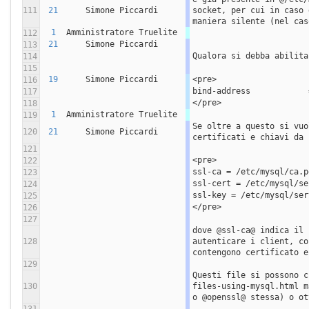
111
21
Simone Piccardi
socket, per cui in caso 
maniera silente (nel cas
1
Amministratore Truelite
112
21
Simone Piccardi
113
Qualora si debba abilita
114
115
19
Simone Piccardi
<pre>
116
bind-address            
117
</pre>
118
1
Amministratore Truelite
119
Se oltre a questo si vuo
120
21
Simone Piccardi
certificati e chiavi da 
121
<pre>
122
ssl-ca = /etc/mysql/ca.p
123
ssl-cert = /etc/mysql/se
124
ssl-key = /etc/mysql/ser
125
</pre>
126
127
dove @ssl-ca@ indica il 
128
autenticare i client, co
contengono certificato e
129
Questi file si possono c
130
files-using-mysql.html m
o @openssl@ stessa) o ot
131