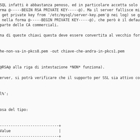
SQL infatti è abbastanza penoso, ed in particolare accetta solo 
rma @-----BEGIN RSA PRIVATE KEY-----@). Ma il server fallisce mi
 get private key from '/etc/mysql/server-key.pem'@ nei log) se g
 nella forma @-----BEGIN PRIVATE KEY-----@), che però è il defau
parte delle CA commerciali. 
na di queste chiavi questa deve essere convertita al vecchio for
he-non-va-in-pkcs8.pem -out chiave-che-andra-in-pkcs1.pem 
@RSA@ alla riga di intestazione *NON* funziona). 
erver, si potrà verificare che il supporto per SSL sia attivo co
l%';
osa del tipo:
---------------------------+
Value                      |
---------------------------+