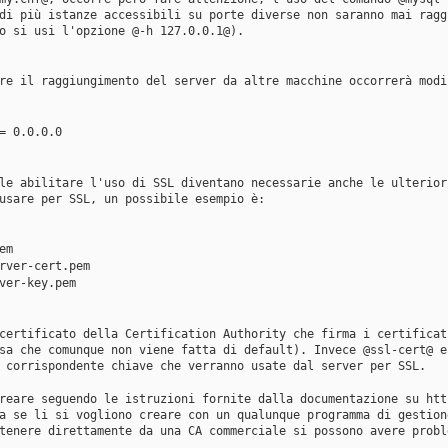
di più istanze accessibili su porte diverse non saranno mai ragg
o si usi l'opzione @-h 127.0.0.1@). 
re il raggiungimento del server da altre macchine occorrerà modi
= 0.0.0.0
le abilitare l'uso di SSL diventano necessarie anche le ulterior
usare per SSL, un possibile esempio è:
em
rver-cert.pem
ver-key.pem
certificato della Certification Authority che firma i certificat
sa che comunque non viene fatta di default). Invece @ssl-cert@ e
 corrispondente chiave che verranno usate dal server per SSL.
reare seguendo le istruzioni fornite dalla documentazione su htt
a se li si vogliono creare con un qualunque programma di gestion
tenere direttamente da una CA commerciale si possono avere probl