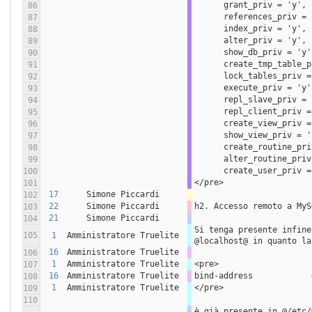
      grant_priv = 'y',
86
      references_priv =
87
      index_priv = 'y',
88
      alter_priv = 'y',
89
      show_db_priv = 'y
90
      create_tmp_table
91
      lock_tables_priv
92
      execute_priv = 'y
93
      repl_slave_priv =
94
      repl_client_priv
95
      create_view_priv
96
      show_view_priv = 
97
      create_routine_p
98
      alter_routine_pr
99
      create_user_priv
100
</pre>
101
17
Simone Piccardi
102
22
Simone Piccardi
h2. Accesso remoto a MyS
103
21
Simone Piccardi
104
Si tenga presente infine
105
1
Amministratore Truelite
@localhost@ in quanto la
16
Amministratore Truelite
106
1
Amministratore Truelite
<pre>
107
16
Amministratore Truelite
bind-address            
108
1
Amministratore Truelite
</pre>
109
110
è già presente in @/etc/