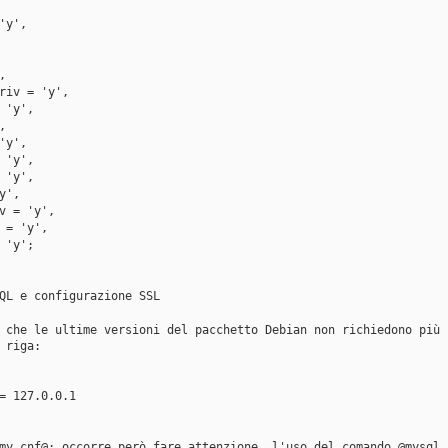
 'y',
',
_priv = 'y',
 = 'y',
',
 'y',
 = 'y',
 = 'y',
'y',
riv = 'y',
iv = 'y',
 = 'y';
QL e configurazione SSL
 che le ultime versioni del pacchetto Debian non richiedono più 
 riga:
= 127.0.0.1
my.cnf@; occorre però fare attenzione, l'uso del comando @mysql 