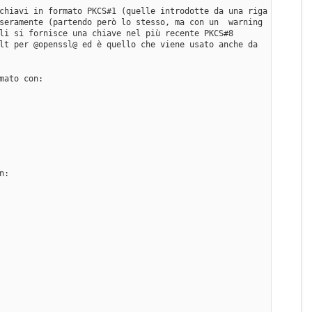
chiavi in formato PKCS#1 (quelle introdotte da una riga 
seramente (partendo però lo stesso, ma con un  warning 
li si fornisce una chiave nel più recente PKCS#8 
lt per @openssl@ ed è quello che viene usato anche da 
mato con:
n: