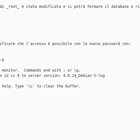
di _root_ è stata modificata e si potrà fermare il database e ri
ificare che l'accesso è possibile con la nuova password con:
-p
 monitor.  Commands end with ; or \g.
n id is 9 to server version: 4.0.24_Debian-5-log
 help. Type '\c' to clear the buffer.