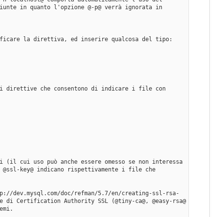
iunte in quanto l'opzione @-p@ verrà ignorata in 
ficare la direttiva, ed inserire qualcosa del tipo:
i direttive che consentono di indicare i file con 
i (il cui uso può anche essere omesso se non interessa 
 @ssl-key@ indicano rispettivamente i file che 
p://dev.mysql.com/doc/refman/5.7/en/creating-ssl-rsa-
e di Certification Authority SSL (@tiny-ca@, @easy-rsa@ 
emi.  