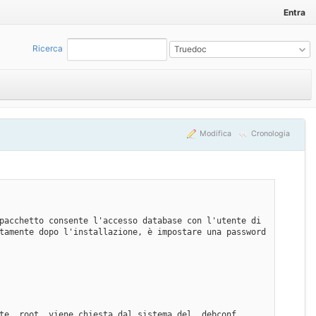
Entra
Ricerca
:
Truedoc
Modifica
Cronologia
pacchetto consente l'accesso database con l'utente di 
tamente dopo l'installazione, è impostare una password 
te _root_ viene chiesta dal sistema del _debconf_.