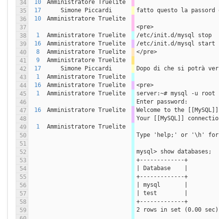
10
Amministratore Truelite
34
17
Simone Piccardi
fatto questo la passord 
35
10
Amministratore Truelite
36
<pre>
37
1
Amministratore Truelite
/etc/init.d/mysql stop
38
16
Amministratore Truelite
/etc/init.d/mysql start
39
8
Amministratore Truelite
</pre>
40
9
Amministratore Truelite
41
17
Simone Piccardi
Dopo di che si potrà ver
42
1
Amministratore Truelite
43
16
Amministratore Truelite
<pre>
44
1
Amministratore Truelite
server:~# mysql -u root 
45
Enter password:
46
16
Amministratore Truelite
Welcome to the [[MySQL]]
47
Your [[MySQL]] connectio
48
1
Amministratore Truelite
49
Type 'help;' or '\h' for
50
51
mysql> show databases;
52
+-------------+
53
| Database    |
54
+-------------+
55
| mysql       |
56
| test        |
57
+-------------+
58
2 rows in set (0.00 sec)
59
60