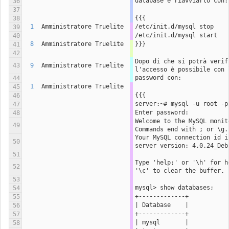
database e riavviarlo con:
36
37
{{{
38
1
Amministratore Truelite
/etc/init.d/mysql stop
39
/etc/init.d/mysql start
40
8
Amministratore Truelite
}}}
41
42
Dopo di che si potrà verifi
43
9
Amministratore Truelite
l'accesso è possibile con 
password con:
44
1
Amministratore Truelite
45
{{{
46
server:~# mysql -u root -p
47
Enter password:
48
Welcome to the MySQL monitor
49
Commands end with ; or \g.
Your MySQL connection id is
50
server version: 4.0.24_Deb
51
Type 'help;' or '\h' for he
52
'\c' to clear the buffer.
53
mysql> show databases;
54
+-------------+
55
| Database    |
56
+-------------+
57
| mysql       |
58