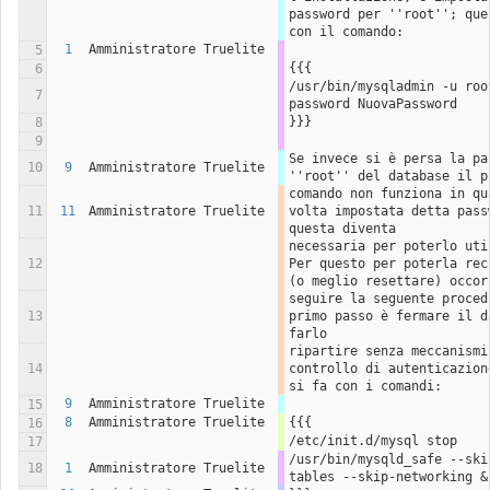
password per ''root''; ques
con il comando:
1
Amministratore Truelite
5
{{{
6
/usr/bin/mysqladmin -u root
7
password NuovaPassword
}}}
8
9
Se invece si è persa la pas
10
9
Amministratore Truelite
''root'' del database il p
comando non funziona in qua
11
11
Amministratore Truelite
volta impostata detta passw
questa diventa
necessaria per poterlo util
12
Per questo per poterla recu
(o meglio resettare) occor
seguire la seguente procedu
13
primo passo è fermare il da
farlo
ripartire senza meccanismi 
14
controllo di autenticazione
si fa con i comandi:
9
Amministratore Truelite
15
8
Amministratore Truelite
{{{
16
/etc/init.d/mysql stop
17
/usr/bin/mysqld_safe --ski
18
1
Amministratore Truelite
tables --skip-networking &