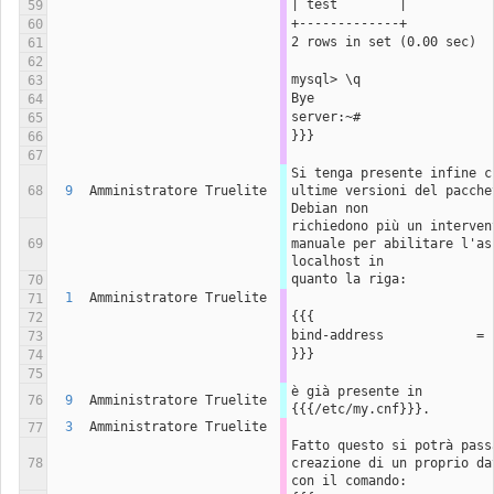
| test        |
59
+-------------+
60
2 rows in set (0.00 sec)
61
62
mysql> \q
63
Bye
64
server:~#
65
}}}
66
67
Si tenga presente infine ch
68
9
Amministratore Truelite
ultime versioni del pacchet
Debian non
richiedono più un intervent
69
manuale per abilitare l'asc
localhost in
quanto la riga:
70
1
Amministratore Truelite
71
{{{
72
bind-address            = 
73
}}}
74
75
è già presente in 
76
9
Amministratore Truelite
{{{/etc/my.cnf}}}.
3
Amministratore Truelite
77
Fatto questo si potrà passa
78
creazione di un proprio dat
con il comando: