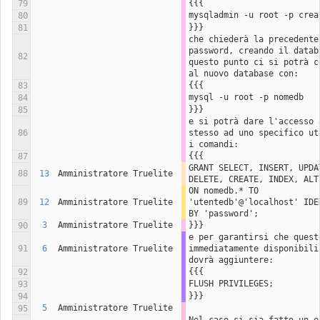
{{{
79
mysqladmin -u root -p crea
80
}}}
81
che chiederà la precedente 
password, creando il databa
82
questo punto ci si potrà co
al nuovo database con:
{{{
83
mysql -u root -p nomedb
84
}}}
85
e si potrà dare l'accesso a
86
stesso ad uno specifico ute
i comandi:
{{{
87
GRANT SELECT, INSERT, UPDAT
88
13
Amministratore Truelite
DELETE, CREATE, INDEX, ALT
ON nomedb.* TO 
89
12
Amministratore Truelite
'utentedb'@'localhost' IDEN
BY 'password';
3
Amministratore Truelite
}}}
90
e per garantirsi che questi
91
6
Amministratore Truelite
immediatamente disponibili,
dovrà aggiuntere:
{{{
92
FLUSH PRIVILEGES;
93
}}}
94
5
Amministratore Truelite
95