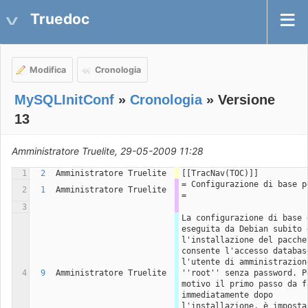
Truedoc
Modifica
Cronologia
MySQLInitConf
»
Cronologia
» Versione
13
Amministratore Truelite, 29-05-2009 11:28
1
2
Amministratore Truelite
[[TracNav(TOC)]]
= Configurazione di base pe
2
1
Amministratore Truelite
= 
3
La configurazione di base d
eseguita da Debian subito d
l'installazione del pacchet
consente l'accesso database
l'utente di amministrazione
4
9
Amministratore Truelite
''root'' senza password. Pe
motivo il primo passo da fa
immediatamente dopo 
l'installazione, è impostar