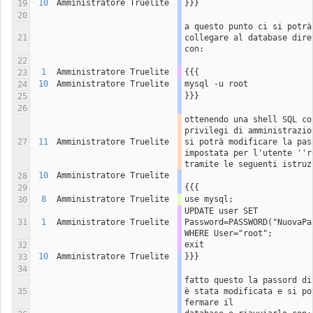
10
Amministratore Truelite
}}}
19
20
a questo punto ci si potrà 
21
collegare al database diret
con:
22
1
Amministratore Truelite
{{{
23
10
Amministratore Truelite
mysql -u root
24
}}}
25
26
ottenendo una shell SQL con
privilegi di amministrazion
27
11
Amministratore Truelite
si potrà modificare la pass
impostata per l'utente ''ro
tramite le seguenti istruz
10
Amministratore Truelite
28
{{{
29
8
Amministratore Truelite
use mysql;
30
UPDATE user SET 
31
1
Amministratore Truelite
Password=PASSWORD("NuovaPas
WHERE User="root";
exit
32
10
Amministratore Truelite
}}}
33
34
fatto questo la passord di 
35
è stata modificata e si pot
fermare il