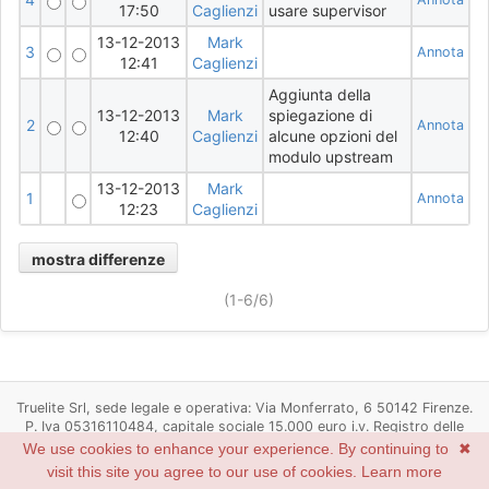
17:50
Caglienzi
usare supervisor
13-12-2013
Mark
3
Annota
12:41
Caglienzi
Aggiunta della
13-12-2013
Mark
spiegazione di
2
Annota
12:40
Caglienzi
alcune opzioni del
modulo upstream
13-12-2013
Mark
1
Annota
12:23
Caglienzi
(1-6/6)
Truelite Srl, sede legale e operativa: Via Monferrato, 6 50142 Firenze.
P. Iva 05316110484, capitale sociale 15.000 euro i.v. Registro delle
imprese di Firenze n. 05316110484, R.E.A. Firenze n. 537498
We use cookies to enhance your experience. By continuing to
✖
Powered by
Redmine
© 2006-2022 Jean-Philippe Lang
visit this site you agree to our use of cookies.
Learn more