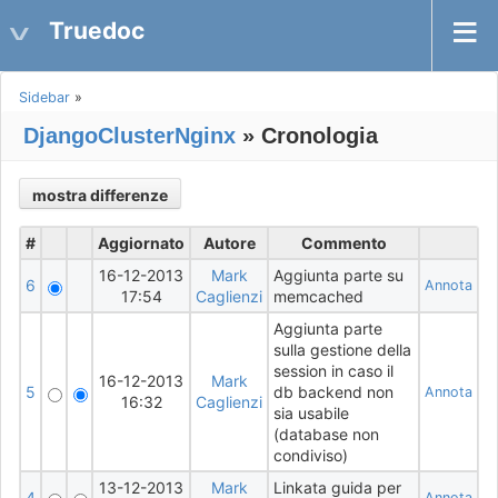
Truedoc
Sidebar
»
DjangoClusterNginx
» Cronologia
#
Aggiornato
Autore
Commento
16-12-2013
Mark
Aggiunta parte su
6
Annota
17:54
Caglienzi
memcached
Aggiunta parte
sulla gestione della
session in caso il
16-12-2013
Mark
5
db backend non
Annota
16:32
Caglienzi
sia usabile
(database non
condiviso)
13-12-2013
Mark
Linkata guida per
4
Annota