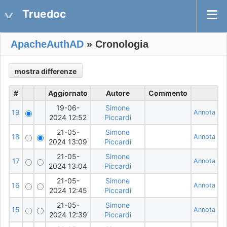
Truedoc
ApacheAuthAD
» Cronologia
#
Aggiornato
Autore
Commento
19-06-
Simone
19
Annota
2024 12:52
Piccardi
21-05-
Simone
18
Annota
2024 13:09
Piccardi
21-05-
Simone
17
Annota
2024 13:04
Piccardi
21-05-
Simone
16
Annota
2024 12:45
Piccardi
21-05-
Simone
15
Annota
2024 12:39
Piccardi