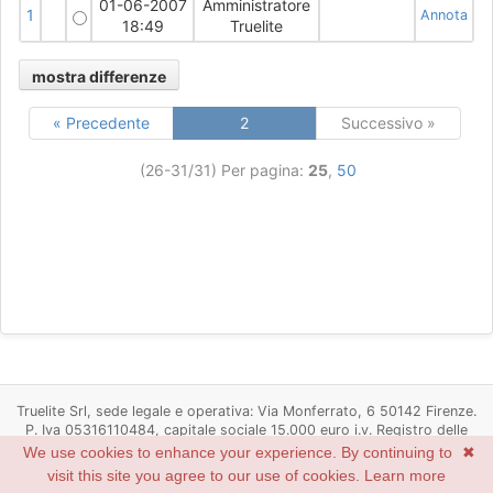
01-06-2007
Amministratore
1
Annota
18:49
Truelite
« Precedente
2
Successivo »
(26-31/31)
Per pagina:
25
,
50
Truelite Srl, sede legale e operativa: Via Monferrato, 6 50142 Firenze.
P. Iva 05316110484, capitale sociale 15.000 euro i.v. Registro delle
imprese di Firenze n. 05316110484, R.E.A. Firenze n. 537498
We use cookies to enhance your experience. By continuing to
✖
Powered by
Redmine
© 2006-2022 Jean-Philippe Lang
visit this site you agree to our use of cookies.
Learn more